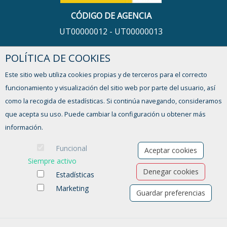
CÓDIGO DE AGENCIA
UT00000012 - UT00000013
POLÍTICA DE COOKIES
HORARIO
Este sitio web utiliza cookies propias y de terceros para el correcto
De lunes a viernes,
funcionamiento y visualización del sitio web por parte del usuario, así
de 9:00 a 13:00h y de 16:00 a 17:30h
como la recogida de estadísticas. Si continúa navegando, consideramos
que acepta su uso. Puede cambiar la configuración u obtener más
¿TIENES ALGUNA DUDA?
información.
FORMULARIO DE CONTACTO
Funcional
Aceptar cookies
Siempre activo
Denegar cookies
Estadísticas
Marketing
Guardar preferencias
Ofertas de empleo
Formación