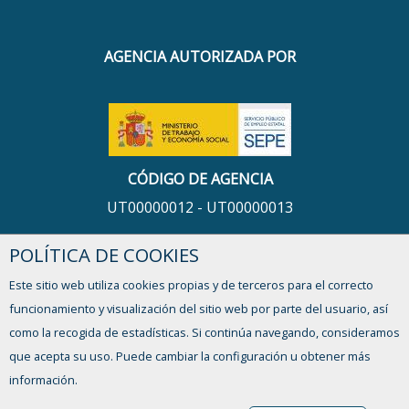
AGENCIA AUTORIZADA POR
CÓDIGO DE AGENCIA
UT00000012 - UT00000013
POLÍTICA DE COOKIES
HORARIO
Este sitio web utiliza cookies propias y de terceros para el correcto
De lunes a viernes,
funcionamiento y visualización del sitio web por parte del usuario, así
de 9:00 a 13:00h y de 16:00 a 17:30h
como la recogida de estadísticas. Si continúa navegando, consideramos
que acepta su uso. Puede cambiar la configuración u obtener más
¿TIENES ALGUNA DUDA?
información.
FORMULARIO DE CONTACTO