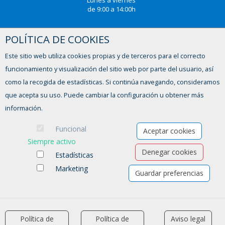
Lunes a viernes
de 9:00 a 14:00h
POLÍTICA DE COOKIES
¿TIENES ALGUNA DUDA?
Este sitio web utiliza cookies propias y de terceros para el correcto
FORMULARIO DE CONTACTO
funcionamiento y visualización del sitio web por parte del usuario, así
como la recogida de estadísticas. Si continúa navegando, consideramos
que acepta su uso. Puede cambiar la configuración u obtener más
información.
Funcional
Aceptar cookies
Siempre activo
Denegar cookies
Estadísticas
Marketing
Guardar preferencias
Ofertas de empleo
Formación
Aviso legal
-
Política de privacidad
-
Política de Cookies
-
Accesibilidad
Política de
Política de
Aviso legal