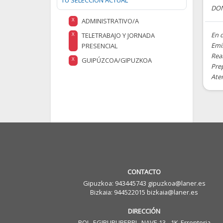
TU SELECCIÓN ACTUAL
DON
ADMINISTRATIVO/A
X
En d
TELETRABAJO Y JORNADA
X
Emi
PRESENCIAL
Real
GUIPÚZCOA/GIPUZKOA
X
Pre
Aten
CONTACTO
Gipuzkoa: 943445743 gipuzkoa@laner.es
Bizkaia: 944522015 bizkaia@laner.es
DIRECCIÓN
POL. EGIBURUBERRI , NAVE 13 - 1K, Errenteria