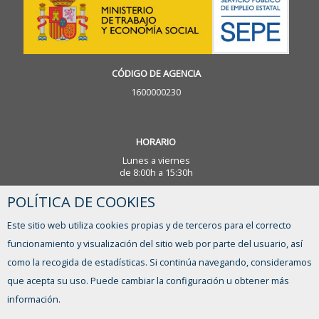
CÓDIGO DE AGENCIA
1600000230
HORARIO
Lunes a viernes
de 8:00h a 15:30h
POLÍTICA DE COOKIES
¿TIENES ALGUNA DUDA?
Este sitio web utiliza cookies propias y de terceros para el correcto
FORMULARIO DE CONTACTO
funcionamiento y visualización del sitio web por parte del usuario, así
como la recogida de estadísticas. Si continúa navegando, consideramos
que acepta su uso. Puede cambiar la configuración u obtener más
información.