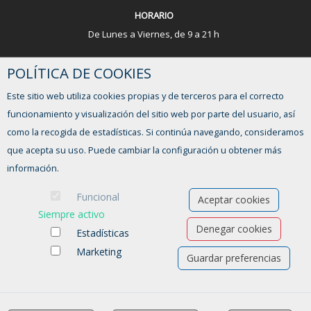
HORARIO
De Lunes a Viernes, de 9 a 21 h
¿TIENES ALGUNA DUDA?
POLÍTICA DE COOKIES
Este sitio web utiliza cookies propias y de terceros para el correcto
FORMULARIO DE CONTACTO
funcionamiento y visualización del sitio web por parte del usuario, así
como la recogida de estadísticas. Si continúa navegando, consideramos
que acepta su uso. Puede cambiar la configuración u obtener más
información.
Funcional
Aceptar cookies
Siempre activo
Denegar cookies
Estadísticas
Marketing
Guardar preferencias
Ofertas de empleo
Formación
Aviso legal
-
Política de privacidad
-
Política de Cookies
-
Accesibilidad