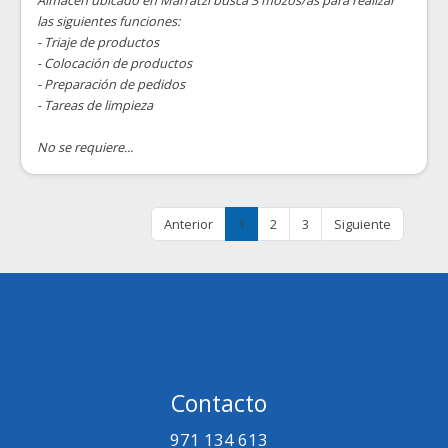
Almacén ubicado en Marratzí busca 3 mozos/as para realizar
las siguientes funciones:
- Triaje de productos
- Colocación de productos
- Preparación de pedidos
- Tareas de limpieza
No se requiere...
Anterior
1
2
3
Siguiente
Contacto
971 134 613