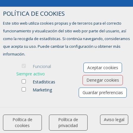
POLÍTICA DE COOKIES
Este sitio web utiliza cookies propias y de terceros para el correcto
funcionamiento y visualización del sitio web por parte del usuario, así
como la recogida de estadísticas. Si continúa navegando, consideramos
que acepta su uso. Puede cambiar la configuración u obtener más
información.
Ofertas de empleo
Funcional
Aceptar cookies
Formación
Siempre activo
Aviso legal
-
Política de privacidad
-
Política de Cookies
-
Accesibilidad
Denegar cookies
Estadísticas
Marketing
Software para las Agencias de colocación
Guardar preferencias
Política de
Política de
Aviso legal
accessibility
cookies
privacidad