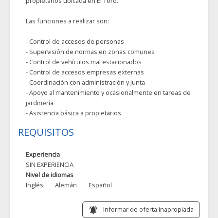
propietarios ubicada en El Toro.
Las funciones a realizar son:
- Control de accesos de personas
- Supervisión de normas en zonas comunes
- Control de vehículos mal estacionados
- Control de accesos empresas externas
- Coordinación con administración y junta
- Apoyo al mantenimiento y ocasionalmente en tareas de
jardinería
- Asistencia básica a propietarios
REQUISITOS
Experiencia
SIN EXPERIENCIA
Nivel de idiomas
Inglés
Alemán
Español
Informar de oferta inapropiada
notifications_active