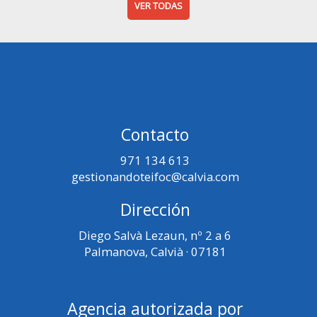
VER TODAS
Contacto
971 134 613
gestionandoteifoc@calvia.com
Dirección
Diego Salvà Lezaun, nº 2 a 6
Palmanova, Calvià · 07181
Agencia autorizada por