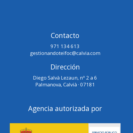
Contacto
971 134 613
gestionandoteifoc@calvia.com
Dirección
Diego Salvà Lezaun, nº 2 a 6
Palmanova, Calvià · 07181
Agencia autorizada por