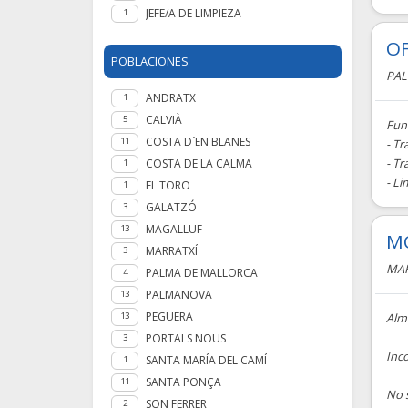
JEFE/A DE LIMPIEZA
1
OF
POBLACIONES
PAL
ANDRATX
1
CALVIÀ
5
Fun
COSTA D´EN BLANES
11
- Tr
- T
COSTA DE LA CALMA
1
- Li
EL TORO
1
GALATZÓ
3
MAGALLUF
13
MO
MARRATXÍ
3
MAR
PALMA DE MALLORCA
4
PALMANOVA
13
PEGUERA
Alma
13
PORTALS NOUS
3
Inc
SANTA MARÍA DEL CAMÍ
1
SANTA PONÇA
11
No s
SON FERRER
2