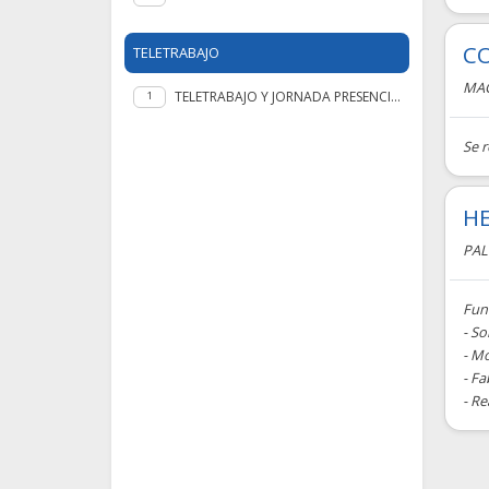
CO
TELETRABAJO
MA
TELETRABAJO Y JORNADA PRESENCIAL
1
Se 
HE
PAL
Fun
- So
- Mo
- Fa
- Re