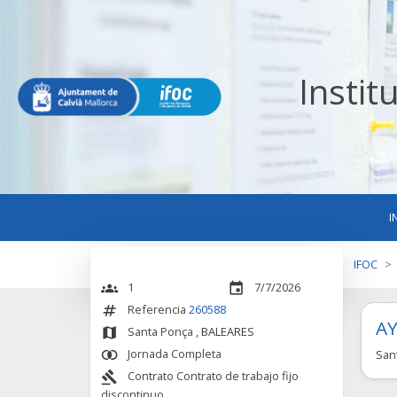
Instit
I
IFOC
1
7/7/2026
groups
event
Referencia
260588
numbers
A
Santa Ponça
, BALEARES
map
Jornada Completa
San
join_inner
Contrato Contrato de trabajo fijo
gavel
discontinuo