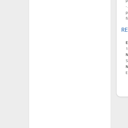
p
-
p
f
RE
E
1
N
S
N
E