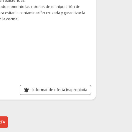
tan existencias.
n todo momento las normas de manipulación de
ra evitar la contaminación cruzada y garantizar la
 la cocina.
Informar de oferta inapropiada
notifications_active
RTA