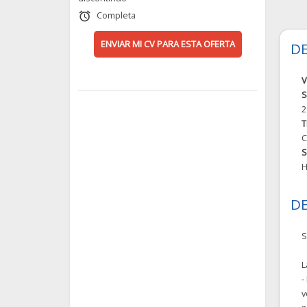
Completa
alarm
ENVIAR MI CV PARA ESTA OFERTA
DE
V
S
2
T
C
S
H
DE
S
L
-
v