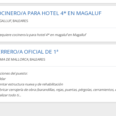
CINERO/A PARA HOTEL 4* EN MAGALUF
GALLUF
, BALEARES
requiere cocinero/a para hotel 4* en magaluf en Magalluf
RRERO/A OFICIAL DE 1ª
MA DE MALLORCA
, BALEARES
ciones del puesto:
ldar
ntar estructura nueva y de rehabilitación
bricar cerrajería de obra (barandillas, rejas, puertas, pérgolas, cerramientos, e
alizar todo ti...