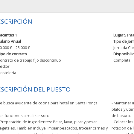
SCRIPCIÓN
acantes
1
Lugar
Sant
alario Anual
Tipo de jor
0.000 € – 25.000 €
Jornada Co
ipo de contrato
Disponibili
ontrato de trabajo fijo discontinuo
Completa
ector
ostelería
SCRIPCIÓN DEL PUESTO
e busca ayudante de cocina para hotel en Santa Ponça.
- Mantener i
platos y uten
as funciones a realizar son:
de basura.
 Preparación de ingredientes: Pelar, lavar, picar y pesar
- Colocar lo
egetales. También incluye limpiar pescados, trocear carnes y
rotación de 