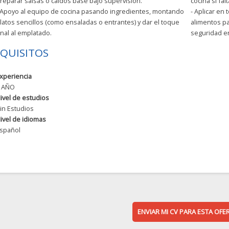
reparar salsas o caldos base bajo supervisión.
cocina si fal
 Apoyo al equipo de cocina pasando ingredientes, montando
- Aplicar e
latos sencillos (como ensaladas o entrantes) y dar el toque
alimentos pa
inal al emplatado.
seguridad en
QUISITOS
xperiencia
 AÑO
ivel de estudios
in Estudios
ivel de idiomas
spañol
ENVIAR MI CV PARA ESTA OFE