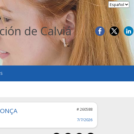
ción de Calviá
OS
PONÇA
# 260588
7/7/2026