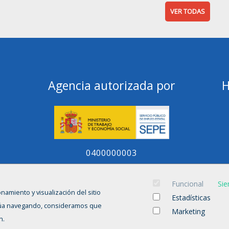
VER TODAS
Agencia autorizada por
H
0400000003
Funcional
Sie
onamiento y visualización del sitio
Estadísticas
tinúa navegando, consideramos que
Marketing
n.
NICIO
CANDIDATOS
EMPRENDEDORES
EMPRESAS
OFERTAS
CURS