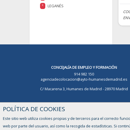
LEGANÉS
X
COC
ENV
CONCEJALÍA DE EMPLEO Y FORMACIÓN
914 982 150
agenciadecolocacion@ayto-humanesdemadrid.es
C/ Macarena 3, Humanes de Madrid - 28970 Madrid
POLÍTICA DE COOKIES
Este sitio web utiliza cookies propias y de terceros para el correcto funci
web por parte del usuario, así como la recogida de estadísticas. Si con