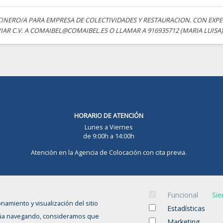
INERO/A PARA EMPRESA DE COLECTIVIDADES Y RESTAURACION. CON EXPE
IAR C.V. A COMAIBEL@COMAIBEL.ES O LLAMAR A 916935712 (MARIA LUISA)
HORARIO DE ATENCIÓN
Lunes a Viernes
de 9:00h a 14:00h
Atención en la Agencia de Colocación con cita previa.
Funcional
Sie
onamiento y visualización del sitio
Estadísticas
INICIO
CANDIDATOS
EMPRESAS
OFERTAS
NOTICIAS
tinúa navegando, consideramos que
Marketing