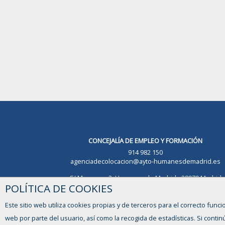
CONCEJALÍA DE EMPLEO Y FORMACIÓN
914 982 150
agenciadecolocacion@ayto-humanesdemadrid.es
C/ Macarena 3, Humanes de Madrid - 28970 Madrid
POLÍTICA DE COOKIES
Este sitio web utiliza cookies propias y de terceros para el correcto funci
web por parte del usuario, así como la recogida de estadísticas. Si con