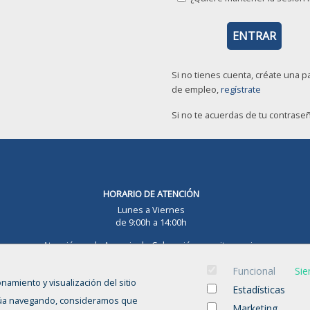
Si no tienes cuenta, créate una p
de empleo,
regístrate
Si no te acuerdas de tu contrase
HORARIO DE ATENCIÓN
Lunes a Viernes
de 9:00h a 14:00h
Atención en la Agencia de Colocación con cita previa.
Funcional
Sie
onamiento y visualización del sitio
Estadísticas
tinúa navegando, consideramos que
Marketing