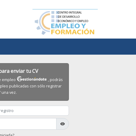
 para enviar tu CV
 de empleo
, podrás
pleo publicadas con sólo registrar
V una vez.
visibility
niciada?