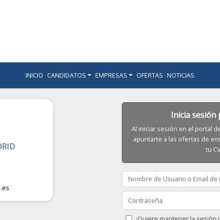
INICIO
CANDIDATOS
EMPRESAS
OFERTAS
NOTICIAS
Inicia sesión
Al iniciar sesión en el portal
apuntarte a las ofertas de em
DRID
tu C
.es
¿Quiere mantener la sesión i