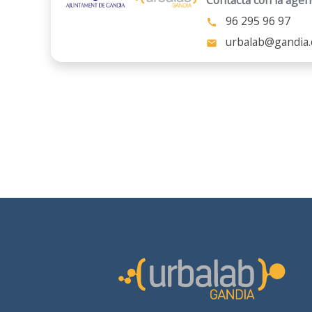
Contacta con la agen
96 295 96 97
call
urbalab@gandia.
mail