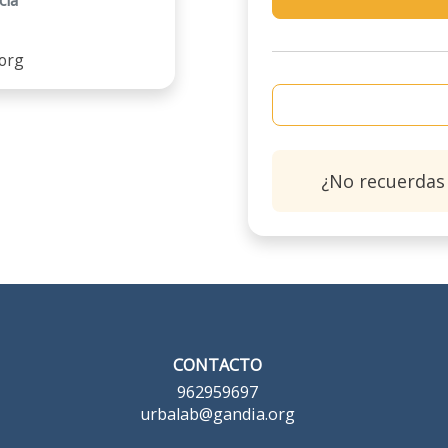
cia
org
¿No recuerdas
CONTACTO
962959697
urbalab@gandia.org