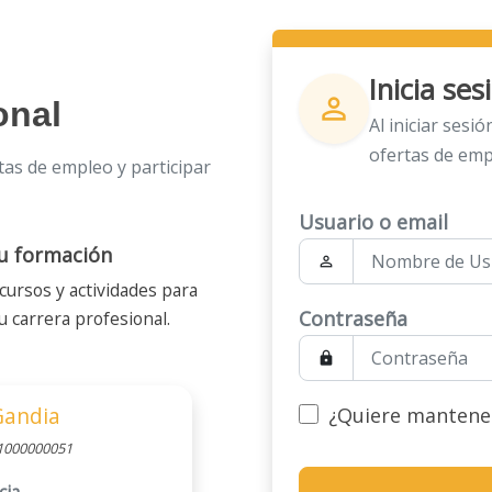
Inicia se
person_outline
onal
Al iniciar sesi
ofertas de emp
tas de empleo y participar
Usuario o email
u formación
person_outline
ursos y actividades para
Contraseña
u carrera profesional.
lock
Gandia
¿Quiere mantener 
º1000000051