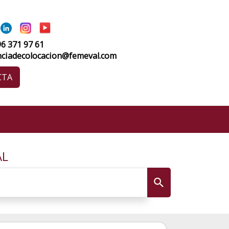
96 371 97 61
nciadecolocacion@femeval.com
CTA
AL