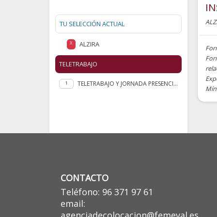
IN
ALZ
TU SELECCIÓN ACTUAL
ALZIRA
X
For
Form
TELETRABAJO
rela
Exp
TELETRABAJO Y JORNADA PRESENCIAL
1
Míni
CONTACTO
Teléfono: 96 371 97 61
email:
agenciadecolocacion@femeval.es