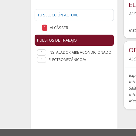
E
ALC
TU SELECCIÓN ACTUAL
ALCÀSSER
X
Inst
PUESTOS DE TRABAJO
OF
INSTALADOR AIRE ACONDICIONADO
1
ALC
ELECTROMECÁNICO/A
1
Exp
Inte
Sal
Int
Mecá