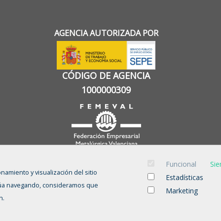
AGENCIA AUTORIZADA POR
CÓDIGO DE AGENCIA
1000000309
Funcional
Sie
onamiento y visualización del sitio
Estadísticas
tinúa navegando, consideramos que
Marketing
n.
INICIO
CANDIDATURAS
EMPRESAS
OFERTAS
FORMACIÓN