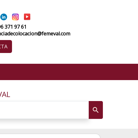
96 371 97 61
nciadecolocacion@femeval.com
CTA
VAL