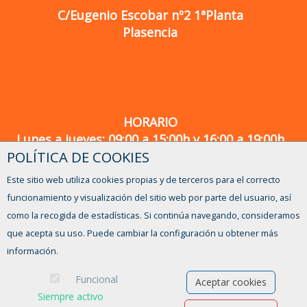
C/Eugenio Escobar nº2 1ªPlanta
Plasencia
HORARIO
Lunes a jueves: 09:00 a 15:00h y 16:00 a 19:00h
POLÍTICA DE COOKIES
Viernes: 09:00 a 14:00h
Este sitio web utiliza cookies propias y de terceros para el correcto
¿TIENES ALGUNA DUDA?
funcionamiento y visualización del sitio web por parte del usuario, así
CONTACTO
como la recogida de estadísticas. Si continúa navegando, consideramos
que acepta su uso. Puede cambiar la configuración u obtener más
información.
Funcional
Aceptar cookies
Siempre activo