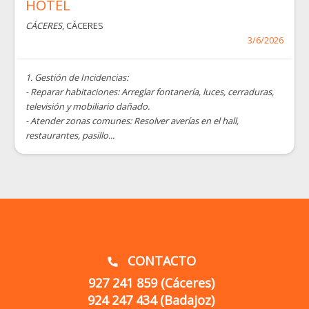
HOTEL
CÁCERES
, CÁCERES
3/6/2026
1. Gestión de Incidencias:
- Reparar habitaciones: Arreglar fontanería, luces, cerraduras,
televisión y mobiliario dañado.
- Atender zonas comunes: Resolver averías en el hall,
restaurantes, pasillo...
CONTACTO
call
927 241 859 (Cáceres)
924 247 434 (Badajoz)