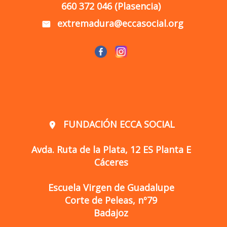
660 372 046 (Plasencia)
extremadura@eccasocial.org
mail
FUNDACIÓN ECCA SOCIAL
location_on
Avda. Ruta de la Plata, 12 ES Planta E
Cáceres
Escuela Virgen de Guadalupe
Corte de Peleas, nº79
Badajoz