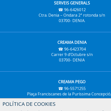
SERVEIS GENERALS
☎ 96-6426012
Ctra. Denia – Ondara 2ª rotonda s/n
03700- DENIA.
CREAMA DENIA
☎ 96-6423704
Carrer 9 d’Octubre s/n
03700- DENIA
CREAMA PEGO
☎ 96-5571255
Plaça Franciscanes de la Puríssima Concepció
bajo
POLÍTICA DE COOKIES
03780- PEGO