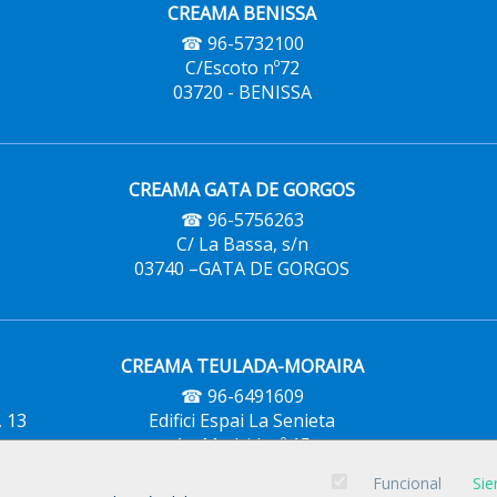
CREAMA BENISSA
☎ 96-5732100
C/Escoto nº72
03720 - BENISSA
CREAMA GATA DE GORGOS
☎ 96-5756263
C/ La Bassa, s/n
03740 –GATA DE GORGOS
CREAMA TEULADA-MORAIRA
☎ 96-6491609
, 13
Edifici Espai La Senieta
Av. Madrid, nº 15
03724-TEULADA-MORAIRA
Funcional
Sie