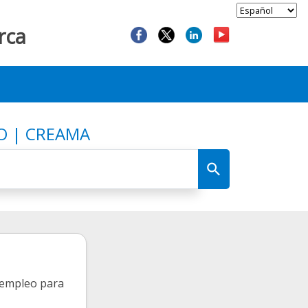
rca
O | CREAMA
 empleo para