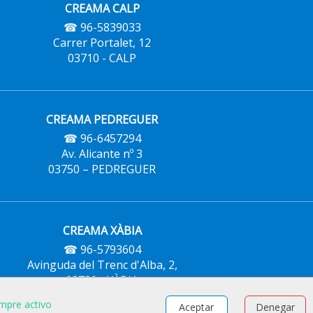
CREAMA CALP
☎ 96-5839033
Carrer Portalet, 12
03710 - CALP
CREAMA PEDREGUER
☎ 96-6457294
Av. Alicante nº 3
03750 – PEDREGUER
CREAMA XÀBIA
☎ 96-5793604
Avinguda del Trenc d'Alba, 2,
03730 - XÀBIA
mpre activo
Aceptar
Denegar