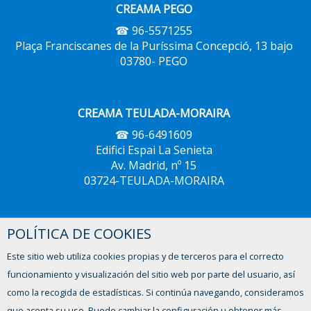
CREAMA PEGO
☎ 96-5571255
Plaça Franciscanes de la Puríssima Concepció, 13 bajo
03780- PEGO
CREAMA TEULADA-MORAIRA
☎ 96-6491609
Edifici Espai La Senieta
Av. Madrid, nº 15
03724-TEULADA-MORAIRA
POLÍTICA DE COOKIES
CREAMA XÀBIA
☎ 96-5793604
Este sitio web utiliza cookies propias y de terceros para el correcto
Avinguda del Trenc d'Alba, 2,
funcionamiento y visualización del sitio web por parte del usuario, así
03730 - XÀBIA
como la recogida de estadísticas. Si continúa navegando, consideramos
que acepta su uso. Puede cambiar la configuración u obtener más