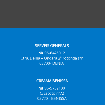
SERVEIS GENERALS
☎ 96-6426012
Ctra. Denia – Ondara 2ª rotonda s/n
03700- DENIA.
CREAMA BENISSA
☎ 96-5732100
C/Escoto nº72
03720 - BENISSA