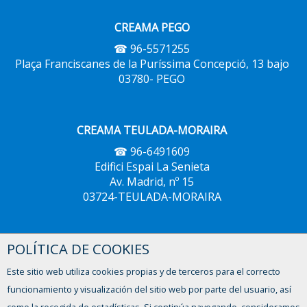
CREAMA PEGO
☎ 96-5571255
Plaça Franciscanes de la Puríssima Concepció, 13 bajo
03780- PEGO
CREAMA TEULADA-MORAIRA
☎ 96-6491609
Edifici Espai La Senieta
Av. Madrid, nº 15
03724-TEULADA-MORAIRA
POLÍTICA DE COOKIES
CREAMA XÀBIA
☎ 96-5793604
Este sitio web utiliza cookies propias y de terceros para el correcto
Avinguda del Trenc d'Alba, 2,
funcionamiento y visualización del sitio web por parte del usuario, así
03730 - XÀBIA