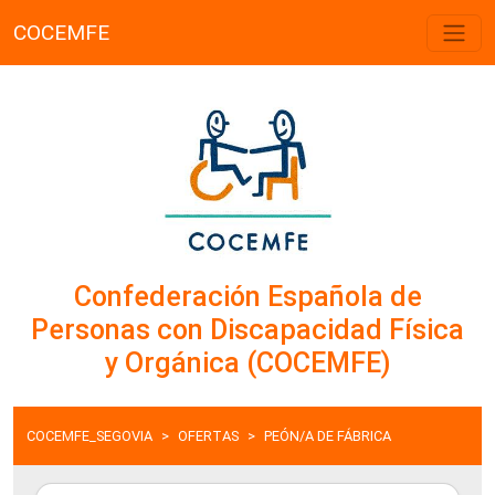
COCEMFE
Confederación Española de
Personas con Discapacidad Física
y Orgánica (COCEMFE)
COCEMFE_SEGOVIA
OFERTAS
PEÓN/A DE FÁBRICA