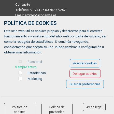
Contacto
Teléfono: 91 744 36 00;687989257
Email: empleo@cocemfe.es
POLÍTICA DE COOKIES
Dirección
Este sitio web utiliza cookies propias y de terceros para el correcto
Calle Luis Cabrera 63 Madrid 28002, MADRID, ESPAÑA
funcionamiento y visualización del sitio web por parte del usuario, así
Horario
como la recogida de estadísticas. Si continúa navegando,
De lunes a viernes de 9:00 a 14:00
consideramos que acepta su uso. Puede cambiar la configuración u
obtener más información.
¿Tienes alguna duda?
Funcional
Aceptar cookies
Siempre activo
FORMULARIO DE CONTACTO
Estadísticas
Denegar cookies
Marketing
Guardar preferencias
Ofertas de empleo
Formación
Aviso legal
-
Política de privacidad
-
Política de Cookies
-
Accesibilidad
Política de
Política de
Aviso legal
accessibility
cookies
privacidad