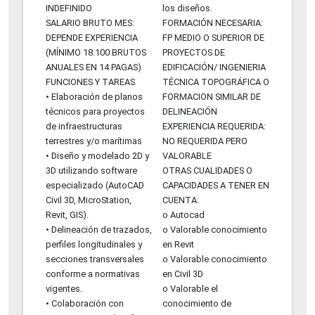
INDEFINIDO
los diseños.
SALARIO BRUTO MES:
FORMACIÓN NECESARIA:
DEPENDE EXPERIENCIA
FP MEDIO O SUPERIOR DE
(MÍNIMO 18.100 BRUTOS
PROYECTOS DE
ANUALES EN 14 PAGAS)
EDIFICACIÓN/ INGENIERIA
FUNCIONES Y TAREAS
TÉCNICA TOPOGRÁFICA O
• Elaboración de planos
FORMACION SIMILAR DE
técnicos para proyectos
DELINEACIÓN
de infraestructuras
EXPERIENCIA REQUERIDA:
terrestres y/o marítimas
NO REQUERIDA PERO
• Diseño y modelado 2D y
VALORABLE
3D utilizando software
OTRAS CUALIDADES O
especializado (AutoCAD
CAPACIDADES A TENER EN
Civil 3D, MicroStation,
CUENTA:
Revit, GIS).
o Autocad
• Delineación de trazados,
o Valorable conocimiento
perfiles longitudinales y
en Revit
secciones transversales
o Valorable conocimiento
conforme a normativas
en Civil 3D
vigentes.
o Valorable el
• Colaboración con
conocimiento de