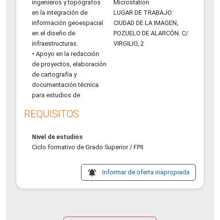
ingenieros y topógrafos
Microstation
en la integración de
LUGAR DE TRABAJO:
información geoespacial
CIUDAD DE LA IMAGEN,
en el diseño de
POZUELO DE ALARCÓN. C/
infraestructuras.
VIRGILIO, 2
• Apoyo en la redacción
de proyectos, elaboración
de cartografía y
documentación técnica
para estudios de
REQUISITOS
Nivel de estudios
Ciclo formativo de Grado Superior / FPII
notifications_active
Informar de oferta inapropiada