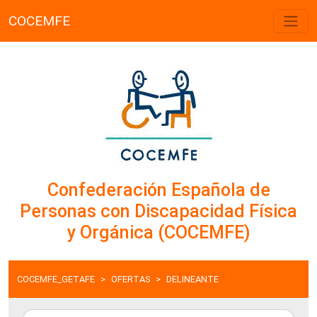
COCEMFE
Confederación Española de
Personas con Discapacidad Física
y Orgánica (COCEMFE)
COCEMFE_GETAFE
OFERTAS
DELINEANTE