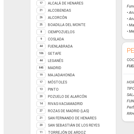
ALCALÁ DE HENARES
17
Func
ALCOBENDAS
21
• An
ALCORCÓN
26
• An
BOADILLA DEL MONTE
• Ma
25
• Me
CIEMPOZUELOS
8
COSLADA
9
FUENLABRADA
44
PE
GETAFE
106
COC
LEGANÉS
44
FUE
MADRID
845
MAJADAHONDA
19
HOR
MÓSTOLES
17
TIPO
PINTO
13
SAL
POZUELO DE ALARCÓN
20
FUN
RIVAS-VACIAMADRID
14
Perf
ROZAS DE MADRID (LAS)
27
RRH.
SAN FERNANDO DE HENARES
21
SAN SEBASTIÁN DE LOS REYES
20
TORREJÓN DE ARDOZ
11