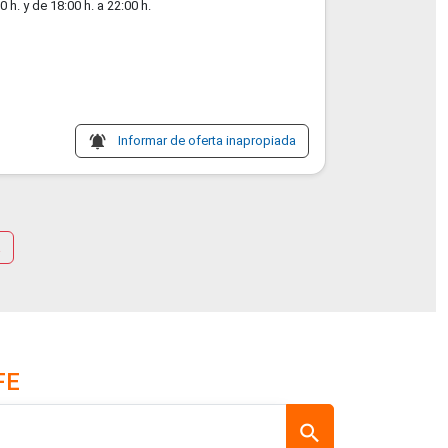
 h. y de 18:00 h. a 22:00 h.
notifications_active
Informar de oferta inapropiada
a
FE