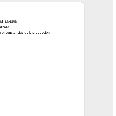
id
, MADRID
ntrato
r circunstancias de la producción