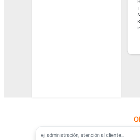
H
T
S
R
I
O