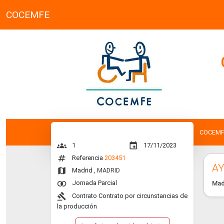
COCEMFE
COCEMF
groups
event
1
17/11/2023
numbers
Referencia
203451
AY
map
Madrid
, MADRID
join_inner
Jornada Parcial
Mad
gavel
Contrato Contrato por circunstancias de
la producción