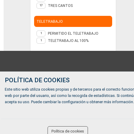
TRES CANTOS
17
TELETRABAJO
PERMITIDO EL TELETRABAJO
1
TELETRABAJO AL 100%
1
Contacto
POLÍTICA DE COOKIES
Teléfono: 91 744 36 00;687989257
Email: empleo@cocemfe.es
Este sitio web utiliza cookies propias y de terceros para el correcto funcion
web por parte del usuario, así como la recogida de estadísticas. Si cont
Dirección
acepta su uso. Puede cambiar la configuración u obtener más información.
Calle Luis Cabrera 63 Madrid 28002, MADRID, ESPAÑ
Ofertas de empleo
accessibility
Política de cookies
Formación