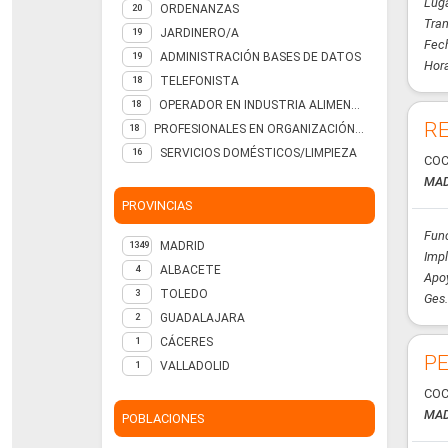
Luga
ORDENANZAS
20
Tran
JARDINERO/A
19
Fech
ADMINISTRACIÓN BASES DE DATOS
19
Hora
TELEFONISTA
18
OPERADOR EN INDUSTRIA ALIMENTARIA
18
RE
PROFESIONALES EN ORGANIZACIÓN DE EMPRESAS, EN LAS CIENCIAS SOCIALES Y HUMANAS ASOCIADAS A TITULACIONES DE SEGUNDO Y TERCER CICLO UNIVERSITARIO
18
SERVICIOS DOMÉSTICOS/LIMPIEZA
16
COC
MAD
PROVINCIAS
Fun
MADRID
1349
Impl
ALBACETE
4
Apoy
TOLEDO
3
Ges.
GUADALAJARA
2
CÁCERES
1
PE
VALLADOLID
1
COC
MAD
POBLACIONES