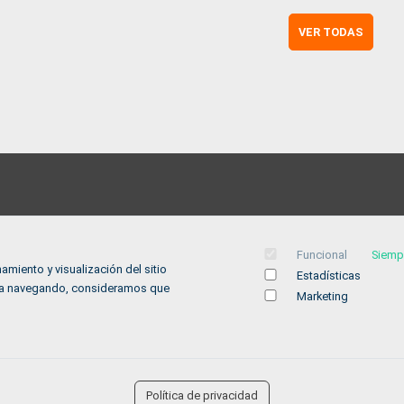
VER TODAS
Horario
De lunes a viernes de 9:00 a 14:00
Funcional
Siemp
amiento y visualización del sitio
Estadísticas
inúa navegando, consideramos que
Marketing
A
Aviso legal
-
Política de privacidad
-
Política de Cookies
-
Política de privacidad
Accesibilidad