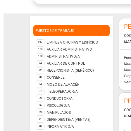
PE
PUESTOS DE TRABAJO
COC
MAD
LIMPIEZA OFICINAS Y EDIFICIOS
247
AUXILIAR ADMINISTRATIVO
123
ADMINISTRATIVO/A
120
Fun
AUXILIAR DE CONTROL
Mon
94
Mani
RECEPCIONISTA (GENÉRICO)
72
Prep
CONSERJE
70
Veri
MOZO DE ALMACÉN
64
TELEOPERADOR/A
57
CONDUCTOR/A
53
PE
PSICOLOGO/A
36
COC
MANIPULADOS
33
BOA
DEPENDIENTE/A (VENTAS)
21
INFORMÁTICO/A
20