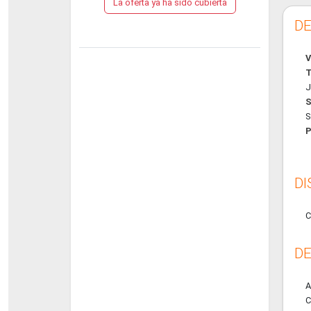
La oferta ya ha sido cubierta
DE
V
T
J
S
S
P
DI
C
DE
A
C