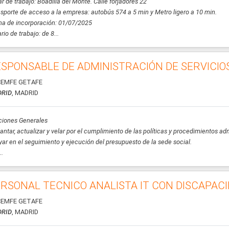
r de trabajo: Boadilla del Monte. Calle forjadores 22
sporte de acceso a la empresa: autobús 574 a 5 min y Metro ligero a 10 min.
a de incorporación: 01/07/2025
rio de trabajo: de 8...
SPONSABLE DE ADMINISTRACIÓN DE SERVICIO
EMFE GETAFE
RID
, MADRID
ciones Generales
antar, actualizar y velar por el cumplimiento de las políticas y procedimientos ad
ar en el seguimiento y ejecución del presupuesto de la sede social.
..
RSONAL TECNICO ANALISTA IT CON DISCAPAC
EMFE GETAFE
RID
, MADRID