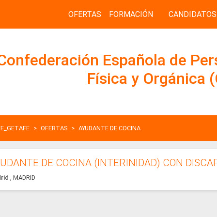
OFERTAS
FORMACIÓN
CANDIDATOS
Confederación Española de Per
Física y Orgánica
E_GETAFE
OFERTAS
AYUDANTE DE COCINA
UDANTE DE COCINA (INTERINIDAD) CON DISCA
rid
, MADRID