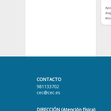
Apoy
Aseg
Mont
CONTACTO
981133702
cec@cec.es
DIRECCIÓN (Atención física)