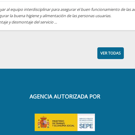
ar al equipo interdisciplinar para asegurar el buen funcionamiento de las ac
urar la buena higiene y alimentación de las personas usuarias.
aje y desmontaje del servicio ...
VER TODAS
AGENCIA AUTORIZADA POR