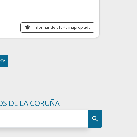
Informar de oferta inapropiada
notifications_active
RTA
OS DE LA CORUÑA