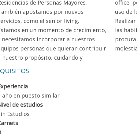
Residencias de Personas Mayores.
office, 
También apostamos por nuevos
uso de 
servicios, como el senior living.
Realizar
Estamos en un momento de crecimiento,
las habi
y necesitamos incorporar a nuestros
procura
equipos personas que quieran contribuir
molestia
a nuestro propósito, cuidando y
QUISITOS
Experiencia
1 año en puesto similar
Nivel de estudios
Sin Estudios
Carnets
B