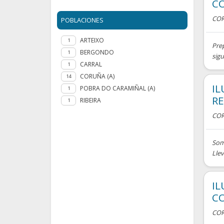
C
COR
POBLACIONES
ARTEIXO
1
Prep
BERGONDO
1
sigu
CARRAL
1
CORUÑA (A)
14
IL
POBRA DO CARAMIÑAL (A)
1
RE
RIBEIRA
1
COR
Som
Llev
IL
C
COR