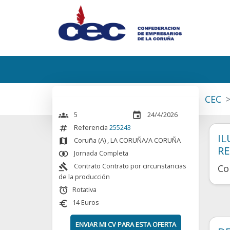
CEC
5
24/4/2026
groups
event
Referencia
255243
numbers
IL
Coruña (A)
, LA CORUÑA/A CORUÑA
map
RE
Jornada Completa
join_inner
Contrato Contrato por circunstancias
gavel
Co
de la producción
Rotativa
alarm
14 Euros
euro
ENVIAR MI CV PARA ESTA OFERTA