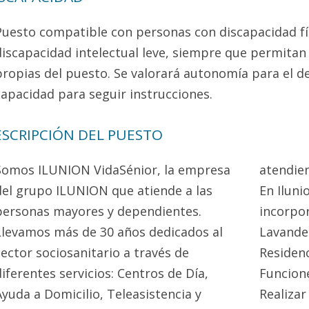
Puesto compatible con personas con discapacidad fís
discapacidad intelectual leve, siempre que permitan l
propias del puesto. Se valorará autonomía para el d
capacidad para seguir instrucciones.
SCRIPCIÓN DEL PUESTO
Somos ILUNION VidaSénior, la empresa
atendie
del grupo ILUNION que atiende a las
En Ilun
personas mayores y dependientes.
incorpor
Llevamos más de 30 años dedicados al
Lavander
sector sociosanitario a través de
Residen
diferentes servicios: Centros de Día,
Funcion
Ayuda a Domicilio, Teleasistencia y
Realizar