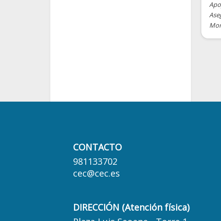
Apoy
Aseg
Mont
CONTACTO
981133702
cec@cec.es
DIRECCIÓN (Atención física)