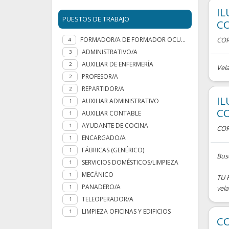
IL
PUESTOS DE TRABAJO
C
FORMADOR/A DE FORMADOR OCUPACIONAL
COR
4
ADMINISTRATIVO/A
3
AUXILIAR DE ENFERMERÍA
2
Vela
PROFESOR/A
2
REPARTIDOR/A
2
IL
AUXILIAR ADMINISTRATIVO
1
C
AUXILIAR CONTABLE
1
AYUDANTE DE COCINA
1
COR
ENCARGADO/A
1
FÁBRICAS (GENÉRICO)
1
Bus
SERVICIOS DOMÉSTICOS/LIMPIEZA
1
MECÁNICO
1
TU 
PANADERO/A
1
vela
TELEOPERADOR/A
1
LIMPIEZA OFICINAS Y EDIFICIOS
1
C