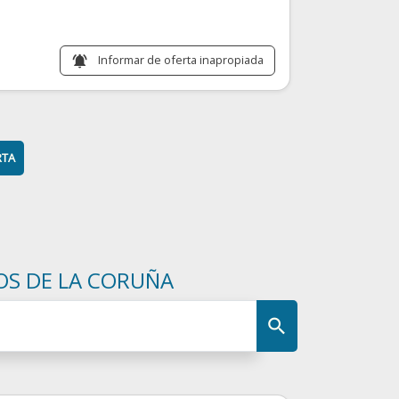
Informar de oferta inapropiada
notifications_active
RTA
OS DE LA CORUÑA