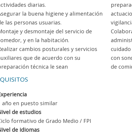
actividades diarias.
prepara
Asegurar la buena higiene y alimentación
actuaci
de las personas usuarias.
vigilanc
Montaje y desmontaje del servicio de
Colabora
comedor, y en la habitación.
administ
Realizar cambios posturales y servicios
cuidado
auxiliares que de acuerdo con su
con sond
preparación técnica le sean
de comid
QUISITOS
Experiencia
1 año en puesto similar
Nivel de estudios
Ciclo formativo de Grado Medio / FPI
Nivel de idiomas