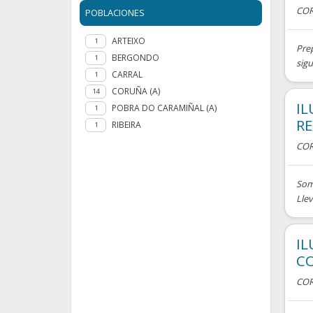
COR
POBLACIONES
ARTEIXO
1
Prep
BERGONDO
1
sigu
CARRAL
1
CORUÑA (A)
14
IL
POBRA DO CARAMIÑAL (A)
1
RE
RIBEIRA
1
COR
Som
Llev
IL
C
COR