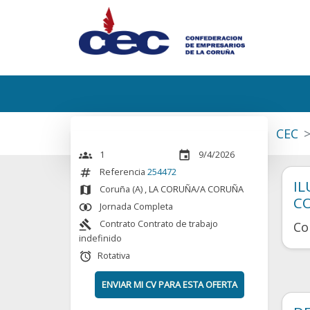
CEC
1
9/4/2026
groups
event
Referencia
254472
numbers
IL
Coruña (A)
, LA CORUÑA/A CORUÑA
map
C
Jornada Completa
join_inner
Contrato Contrato de trabajo
gavel
Co
indefinido
Rotativa
alarm
ENVIAR MI CV PARA ESTA OFERTA