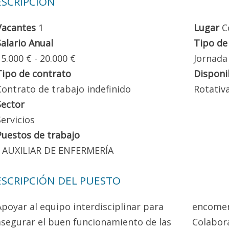
SCRIPCIÓN
Vacantes
1
Lugar
C
Salario Anual
Tipo de
15.000 € - 20.000 €
Jornada
Tipo de contrato
Disponi
Contrato de trabajo indefinido
Rotativ
Sector
Servicios
Puestos de trabajo
AUXILIAR DE ENFERMERÍA
SCRIPCIÓN DEL PUESTO
Apoyar al equipo interdisciplinar para
encome
asegurar el buen funcionamiento de las
Colabora