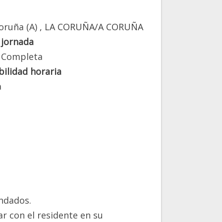
oruña (A)
, LA CORUÑA/A CORUÑA
 jornada
 Completa
bilidad horaria
a
ndados.
r con el residente en su