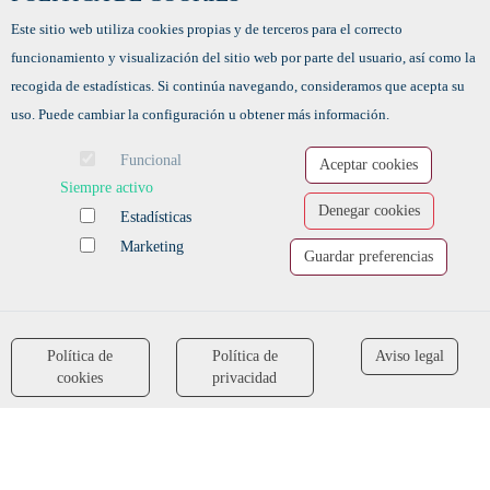
CÓDIGO AGENCIA
Este sitio web utiliza cookies propias y de terceros para el correcto
0500000011
funcionamiento y visualización del sitio web por parte del usuario, así como la
recogida de estadísticas. Si continúa navegando, consideramos que acepta su
uso. Puede cambiar la configuración u obtener más información.
HORARIO
Lunes a jueves de 9 a 13h
Funcional
Aceptar cookies
Siempre activo
¿TIENES ALGUNA DUDA?
Denegar cookies
Estadísticas
Marketing
FORMULARIO DE CONTACTO
Guardar preferencias
Política de
Política de
Aviso legal
accessibility
cookies
privacidad