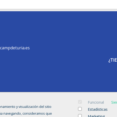
campdeturia.es
¿TI
Funcional
Sie
INICIO
CANDIDATOS
EMPRESAS
OFERTAS
CURSOS
onamiento y visualización del sitio
Estadísticas
tinúa navegando, consideramos que
Marketing