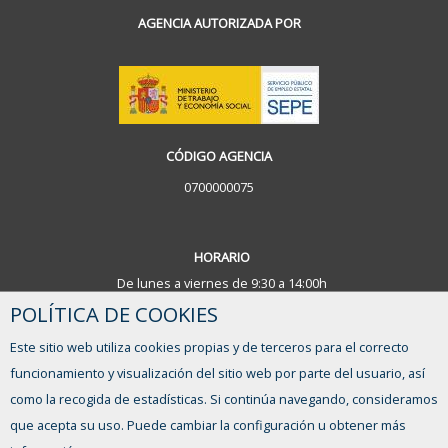
AGENCIA AUTORIZADA POR
CÓDIGO AGENCIA
0700000075
HORARIO
De lunes a viernes de 9:30 a 14:00h
POLÍTICA DE COOKIES
¿TIENES ALGUNA DUDA?
Este sitio web utiliza cookies propias y de terceros para el correcto
FORMULARIO DE CONTACTO
funcionamiento y visualización del sitio web por parte del usuario, así
como la recogida de estadísticas. Si continúa navegando, consideramos
que acepta su uso. Puede cambiar la configuración u obtener más