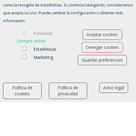
HORARIO
como la recogida de estadísticas. Si continúa navegando, consideramos
De Lunes a Viernes, de 9:00 a 14:00h
que acepta su uso. Puede cambiar la configuración u obtener más
información.
¿TIENES ALGUNA DUDA?
Funcional
Aceptar cookies
CONTACTO
Siempre activo
Denegar cookies
Estadísticas
Marketing
Guardar preferencias
Política de
Política de
Aviso legal
accessibility
cookies
privacidad
Ofertas de empleo
Formación
Aviso legal
-
Política de privacidad
-
Política de Cookies
-
Accesibilidad