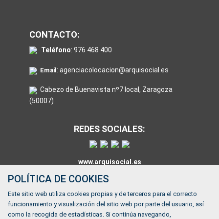
CONTACTO:
Teléfono
:
976 468 400
:
agenciacolocacion@arquisocial.es
Email
Cabezo de Buenavista nº7 local, Zaragoza
(50007)
REDES SOCIALES:
www.arquisocial.es
POLÍTICA DE COOKIES
Este sitio web utiliza cookies propias y de terceros para el correcto
HORARIO:
funcionamiento y visualización del sitio web por parte del usuario, así
como la recogida de estadísticas. Si continúa navegando,
De lunes a viernes de 9:00 a 14:00