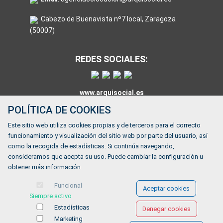
Cabezo de Buenavista nº7 local, Zaragoza
(50007)
REDES SOCIALES:
www.arquisocial.es
POLÍTICA DE COOKIES
Este sitio web utiliza cookies propias y de terceros para el correcto
HORARIO:
funcionamiento y visualización del sitio web por parte del usuario, así
como la recogida de estadísticas. Si continúa navegando,
De lunes a viernes de 9:00 a 14:00
consideramos que acepta su uso. Puede cambiar la configuración u
obtener más información.
¿Tienes alguna duda?
Funcional
Aceptar cookies
FORMULARIO DE CONTACTO
Siempre activo
Estadísticas
Denegar cookies
Marketing