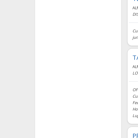
AL
DI
Cur
jun
T
AL
LO
OF
Cur
Fec
Hor
Lug
P