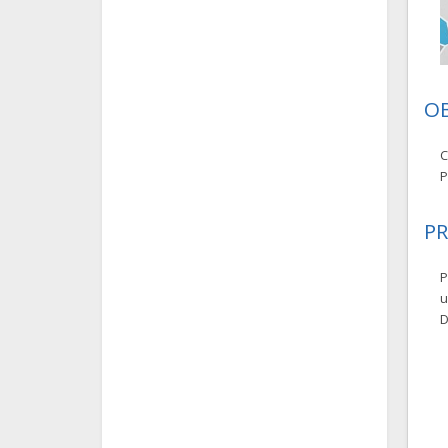
O
C
P
P
P
u
D