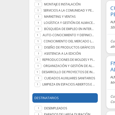
MONTAJE E INSTALACIÓN
1
C
SERVICIOS A LA COMUNIDAD Y PERSONALES
1
P
MARKETING Y VENTAS
1
AL
LOGÍSTICA Y GESTIÓN DE ALMACENES
1
SE
BÚSQUEDA DE EMPLEO EN INTERNET
1
AUTO-CONOCIMIENTO Y DEFINICIÓN DEL PERFIL PROFESIONAL
1
Cu
CONOCIMIENTO DEL MERCADO LABORAL
1
ali
DISEÑO DE PRODUCTOS GRÁFICOS
1
ASISTENCIA A LA EDICIÓN
1
REPRODUCCIONES DE MOLDES Y PIEZAS CERÁMICAS ARTESANALES.
1
F
ORGANIZACIÓN Y GESTIÓN DE ALMACENES
1
A
DESARROLLO DE PROYECTOS DE INSTALACIONES DE MANUTENCIÓN, ELEVACIÓN Y TRANSPORTE
1
AL
CUIDADOS AUXILIARES SANITARIOS
1
MA
LIMPIEZA EN ESPACIOS ABIERTOS E INSTALACIONES INDUSTRIALES
1
Cu
DESTINATARIOS
Com
DESEMPLEADOS
1
PARADOS DE LARGA DURACIÓN
1