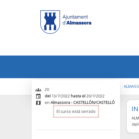
ALMAS
20
groups
del
13/7/2022
hasta el
20/7/2022
event
en
Almassora
-
CASTELLÓN/CASTELLÓ
map
IN
El curso está cerrado
AL
INF