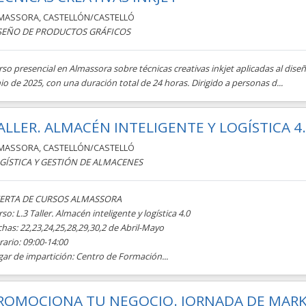
MASSORA
,
CASTELLÓN/CASTELLÓ
SEÑO DE PRODUCTOS GRÁFICOS
so presencial en Almassora sobre técnicas creativas inkjet aplicadas al dise
io de 2025, con una duración total de 24 horas. Dirigido a personas d...
ALLER. ALMACÉN INTELIGENTE Y LOGÍSTICA 4.
MASSORA
,
CASTELLÓN/CASTELLÓ
GÍSTICA Y GESTIÓN DE ALMACENES
ERTA DE CURSOS ALMASSORA
so: L.3 Taller. Almacén inteligente y logística 4.0
has: 22,23,24,25,28,29,30,2 de Abril-Mayo
ario: 09:00-14:00
ar de impartición: Centro de Formación...
ROMOCIONA TU NEGOCIO. JORNADA DE MARKE