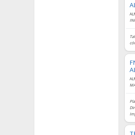
A
AL
IN
Tal
cóm
F
A
AL
MA
Pl
Di
Imp
T