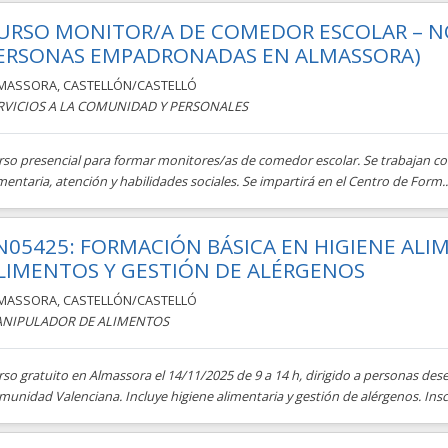
URSO MONITOR/A DE COMEDOR ESCOLAR – NO
ERSONAS EMPADRONADAS EN ALMASSORA)
MASSORA
,
CASTELLÓN/CASTELLÓ
RVICIOS A LA COMUNIDAD Y PERSONALES
rso presencial para formar monitores/as de comedor escolar. Se trabajan co
mentaria, atención y habilidades sociales. Se impartirá en el Centro de Form..
N05425: FORMACIÓN BÁSICA EN HIGIENE ALI
LIMENTOS Y GESTIÓN DE ALÉRGENOS
MASSORA
,
CASTELLÓN/CASTELLÓ
NIPULADOR DE ALIMENTOS
rso gratuito en Almassora el 14/11/2025 de 9 a 14 h, dirigido a personas d
unidad Valenciana. Incluye higiene alimentaria y gestión de alérgenos. Inscr