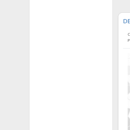
DE
C
P