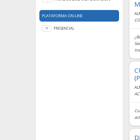
M
AL
PLATAFORMA ON-LINE
CO
PRESENCIAL
17
¿Bu
Ser
Ins
C
(
AL
AC
Cur
act
D