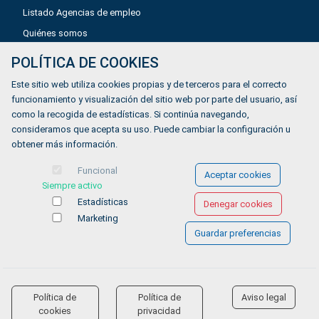
Listado Agencias de empleo
Quiénes somos
POLÍTICA DE COOKIES
Aviso legal
Este sitio web utiliza cookies propias y de terceros para el correcto
Política de privacidad
funcionamiento y visualización del sitio web por parte del usuario, así
como la recogida de estadísticas. Si continúa navegando,
Política de Cookies
consideramos que acepta su uso. Puede cambiar la configuración u
Accesibilidad
obtener más información.
Contacto
Funcional
Aceptar cookies
Siempre activo
Estadísticas
Denegar cookies
Marketing
Guardar preferencias
© COPYRIGHT 2026 Gestionándote.com
Política de
Política de
Aviso legal
accessibility
cookies
privacidad