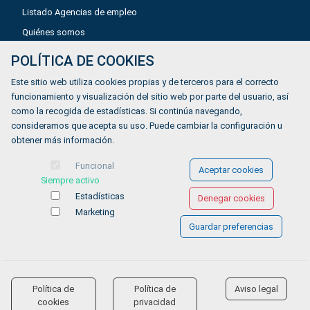
Listado Agencias de empleo
Quiénes somos
POLÍTICA DE COOKIES
Aviso legal
Este sitio web utiliza cookies propias y de terceros para el correcto
Política de privacidad
funcionamiento y visualización del sitio web por parte del usuario, así
como la recogida de estadísticas. Si continúa navegando,
Política de Cookies
consideramos que acepta su uso. Puede cambiar la configuración u
Accesibilidad
obtener más información.
Contacto
Funcional
Aceptar cookies
Siempre activo
Estadísticas
Denegar cookies
Marketing
Guardar preferencias
© COPYRIGHT 2026 Gestionándote.com
Política de
Política de
Aviso legal
accessibility
cookies
privacidad