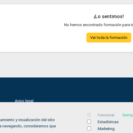
¡Lo sentimos!
No hemos encontrado formación para t
Ver toda la formación
Aviso legal
Política de privacidad
Funcional
Siemp
Política de Cookies
amiento y visualización del sitio
Estadísticas
inúa navegando, consideramos que
Accesibilidad
Marketing