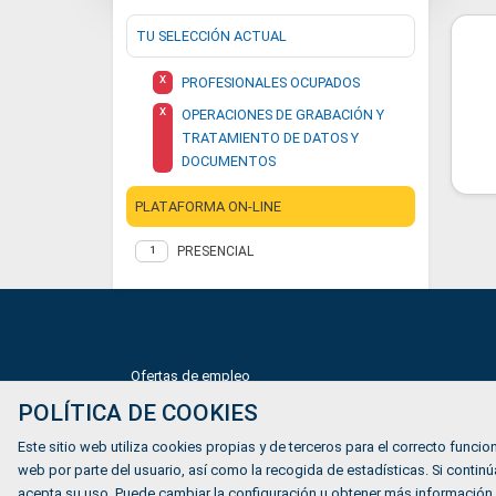
TU SELECCIÓN ACTUAL
X
PROFESIONALES OCUPADOS
X
OPERACIONES DE GRABACIÓN Y
TRATAMIENTO DE DATOS Y
DOCUMENTOS
PLATAFORMA ON-LINE
PRESENCIAL
1
Ofertas de empleo
POLÍTICA DE COOKIES
Formación
Mundiverso
Este sitio web utiliza cookies propias y de terceros para el correcto funcion
web por parte del usuario, así como la recogida de estadísticas. Si cont
Listado Agencias de empleo
acepta su uso. Puede cambiar la configuración u obtener más información.