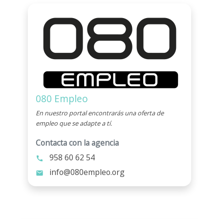
080 Empleo
En nuestro portal encontrarás una oferta de
empleo que se adapte a tí.
Contacta con la agencia
958 60 62 54
call
info@080empleo.org
mail