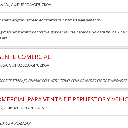
NANI
, GUIPÚZCOA/GIPUZKOA
naniko aseguru etxeak Administraria / komertziala behar du.
egimen orokorreko kontratua, gutxienez urte betekoa. Soldata finkoa + he
 lan...
GENTE COMERCIAL
LOSA
, GUIPÚZCOA/GIPUZKOA
OFRECE TRABAJO DINAMICO Y ATRACTIVO CON GRANDES OPORTUNIDADES
MERCIAL PARA VENTA DE REPUESTOS Y VEHI
O
, GUIPÚZCOA/GIPUZKOA
BAJOS A REALIZAR: