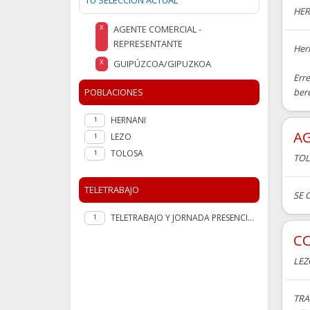
TU SELECCIÓN ACTUAL
HER
AGENTE COMERCIAL -
X
REPRESENTANTE
Her
GUIPÚZCOA/GIPUZKOA
X
Err
POBLACIONES
bere
HERNANI
1
A
LEZO
1
TOLOSA
1
TO
TELETRABAJO
SE 
TELETRABAJO Y JORNADA PRESENCIAL
1
CO
LEZ
TRA