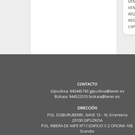
VEN
VEN
REG
REG
CAP
CONTACTO
Gipuzkoa: 943445743 gipuzkoa@laner.es
Bizkaia: 944522015 bizkaia@laner.es
DIRECCIÓN
POL. EGIBURUBERRI , NAVE 13 - 1K, Errenteria
20100 GIPUZKOA
POL. RIBERA DE AXPE Nº11 EDIFICIO C-2 OFICINA 108,
Erandio