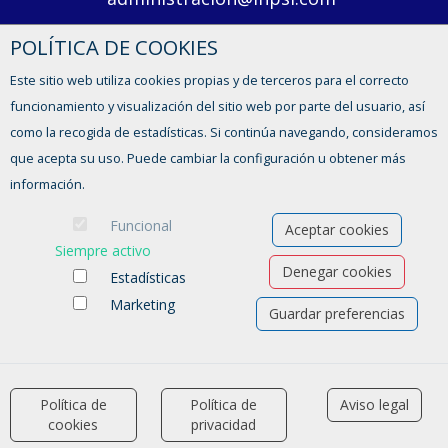
POLÍTICA DE COOKIES
Lunes a viernes, de 8 a 14h y de 15 a 17h
Este sitio web utiliza cookies propias y de terceros para el correcto
CONTACTO
funcionamiento y visualización del sitio web por parte del usuario, así
como la recogida de estadísticas. Si continúa navegando, consideramos
que acepta su uso. Puede cambiar la configuración u obtener más
información.
Funcional
Aceptar cookies
Siempre activo
Denegar cookies
Estadísticas
Marketing
Guardar preferencias
Ofertas de empleo
Formación
Aviso legal
-
Política de privacidad
-
Política de Cookies
-
Accesibilidad
Política de
Política de
Aviso legal
accessibility
cookies
privacidad
Software para las Agencias de colocación