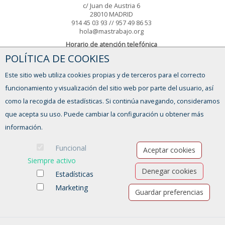
c/ Juan de Austria 6
28010 MADRID
914 45 03 93 // 957 49 86 53
hola@mastrabajo.org
Horario de atención telefónica
POLÍTICA DE COOKIES
Lunes a viernes
9:00h-14:00h // 16:00h a 19:00h
Este sitio web utiliza cookies propias y de terceros para el correcto
FORMULARIO DE CONTACTO
funcionamiento y visualización del sitio web por parte del usuario, así
como la recogida de estadísticas. Si continúa navegando, consideramos
que acepta su uso. Puede cambiar la configuración u obtener más
información.
Funcional
Aceptar cookies
Siempre activo
Denegar cookies
Estadísticas
Marketing
Guardar preferencias
Ofertas de empleo
Formación