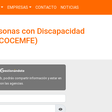
EMPRESAS
CONTACTO
NOTICIAS
sonas con Discapacidad
 (COCEMFE)
eb, podrás compartir información y estar en
on las agencias.
visibility