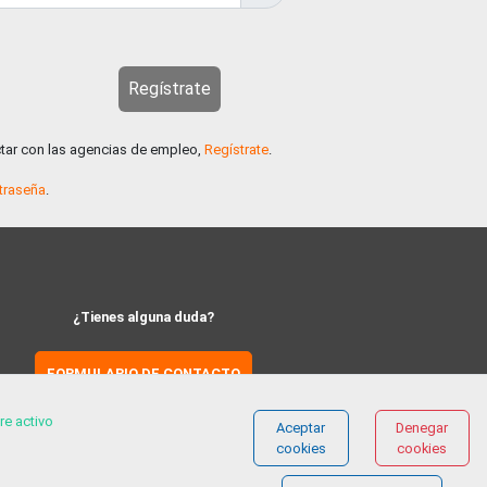
Regístrate
ctar con las agencias de empleo,
Regístrate
.
traseña
.
¿Tienes alguna duda?
FORMULARIO DE CONTACTO
re activo
Aceptar
Denegar
cookies
cookies