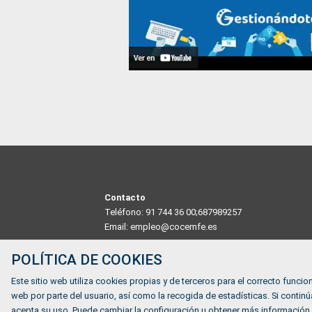
Contacto
Teléfono: 91 744 36 00;687989257
Email: empleo@cocemfe.es
Dirección
POLÍTICA DE COOKIES
Calle Luis Cabrera 63 Madrid 28002, MADRID, ESPAÑ
Este sitio web utiliza cookies propias y de terceros para el correcto funcion
web por parte del usuario, así como la recogida de estadísticas. Si cont
acepta su uso. Puede cambiar la configuración u obtener más información.