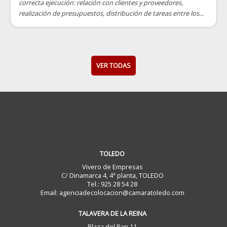
correcta ejecución: relación con clientes y proveedores,
realización de presupuestos, distribución de tareas entre los...
VER TODAS
TOLEDO
Vivero de Empresas
C/ Dinamarca 4, 4ª planta, TOLEDO
Tel.: 925 28 54 28
Email: agenciadecolocacion@camaratoledo.com
TALAVERA DE LA REINA
Plaza del Pan 11