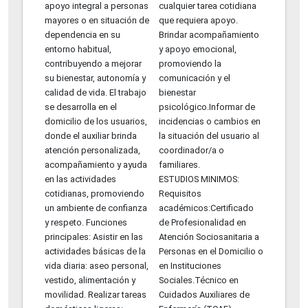
apoyo integral a personas
cualquier tarea cotidiana
mayores o en situación de
que requiera apoyo.
dependencia en su
Brindar acompañamiento
entorno habitual,
y apoyo emocional,
contribuyendo a mejorar
promoviendo la
su bienestar, autonomía y
comunicación y el
calidad de vida. El trabajo
bienestar
se desarrolla en el
psicológico.Informar de
domicilio de los usuarios,
incidencias o cambios en
donde el auxiliar brinda
la situación del usuario al
atención personalizada,
coordinador/a o
acompañamiento y ayuda
familiares.
en las actividades
ESTUDIOS MINIMOS:
cotidianas, promoviendo
Requisitos
un ambiente de confianza
académicos:Certificado
y respeto. Funciones
de Profesionalidad en
principales: Asistir en las
Atención Sociosanitaria a
actividades básicas de la
Personas en el Domicilio o
vida diaria: aseo personal,
en Instituciones
vestido, alimentación y
Sociales.Técnico en
movilidad. Realizar tareas
Cuidados Auxiliares de