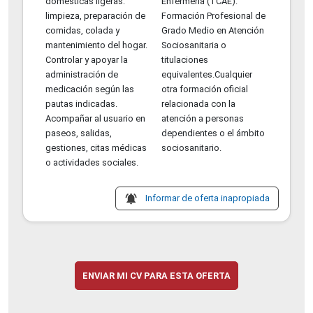
domésticas ligeras:
Enfermería (TCAE).
limpieza, preparación de
Formación Profesional de
comidas, colada y
Grado Medio en Atención
mantenimiento del hogar.
Sociosanitaria o
Controlar y apoyar la
titulaciones
administración de
equivalentes.Cualquier
medicación según las
otra formación oficial
pautas indicadas.
relacionada con la
Acompañar al usuario en
atención a personas
paseos, salidas,
dependientes o el ámbito
gestiones, citas médicas
sociosanitario.
o actividades sociales.
notifications_active
Informar de oferta inapropiada
ENVIAR MI CV PARA ESTA OFERTA