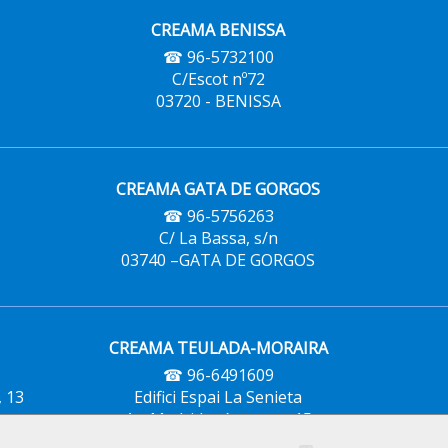
CREAMA BENISSA
☎ 96-5732100
C/Escot nº72
03720 - BENISSA
CREAMA GATA DE GORGOS
☎ 96-5756263
C/ La Bassa, s/n
03740 –GATA DE GORGOS
CREAMA TEULADA-MORAIRA
☎ 96-6491609
, 13
Edifici Espai La Senieta
Av. Madrid, núm. ~ ~ ~ 15
03724-TEULADA-MORAIRA