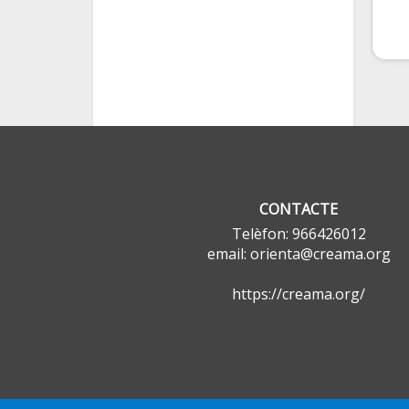
CONTACTE
Telèfon: 966426012
email: orienta@creama.org
https://creama.org/