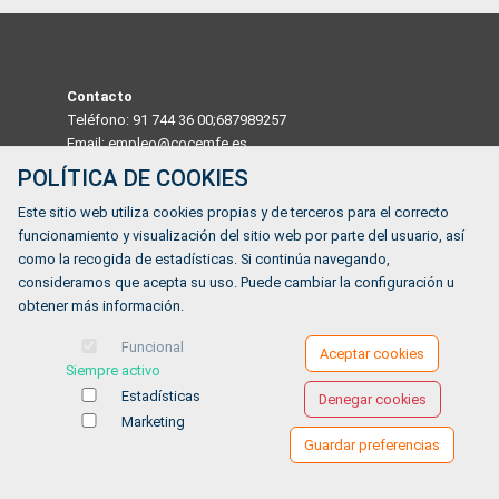
Contacto
Teléfono: 91 744 36 00;687989257
Email: empleo@cocemfe.es
POLÍTICA DE COOKIES
Dirección
Este sitio web utiliza cookies propias y de terceros para el correcto
Calle Luis Cabrera 63 Madrid 28002, MADRID, ESPAÑA
funcionamiento y visualización del sitio web por parte del usuario, así
Horario
como la recogida de estadísticas. Si continúa navegando,
De lunes a viernes de 9:00 a 14:00
consideramos que acepta su uso. Puede cambiar la configuración u
obtener más información.
¿Tienes alguna duda?
Funcional
Aceptar cookies
Siempre activo
FORMULARIO DE CONTACTO
Estadísticas
Denegar cookies
Marketing
Guardar preferencias
Ofertas de empleo