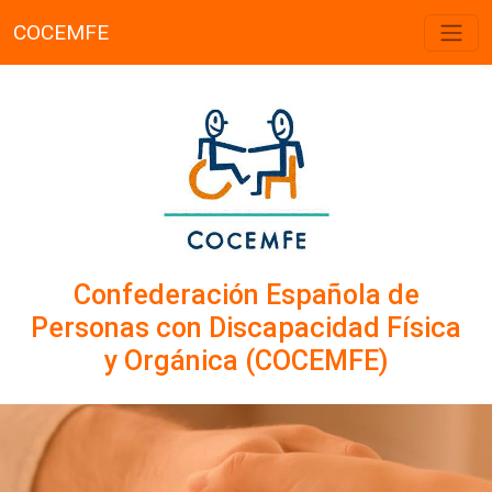
COCEMFE
Confederación Española de
Personas con Discapacidad Física
y Orgánica (COCEMFE)