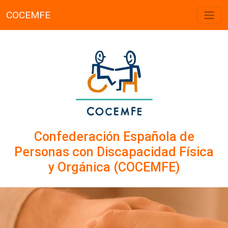
COCEMFE
Confederación Española de
Personas con Discapacidad Física
y Orgánica (COCEMFE)