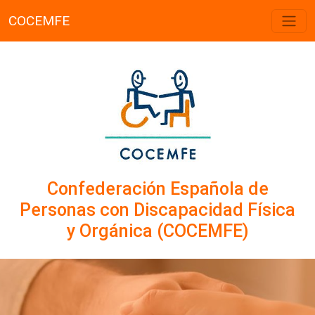
COCEMFE
Confederación Española de
Personas con Discapacidad Física
y Orgánica (COCEMFE)