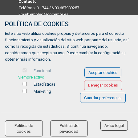
Contacto
Teléfono: 91 744 36 00;687989257
Email: empleo@cocemfe.es
POLÍTICA DE COOKIES
Dirección
Este sitio web utiliza cookies propias y de terceros para el correcto
Calle Luis Cabrera 63 Madrid 28002, MADRID, ESPAÑA
funcionamiento y visualización del sitio web por parte del usuario, así
Horario
como la recogida de estadísticas. Si continúa navegando,
De lunes a viernes de 9:00 a 14:00
consideramos que acepta su uso. Puede cambiar la configuración u
obtener más información.
¿Tienes alguna duda?
Funcional
Aceptar cookies
Siempre activo
FORMULARIO DE CONTACTO
Estadísticas
Denegar cookies
Marketing
Guardar preferencias
Ofertas de empleo
Formación
Aviso legal
-
Política de privacidad
-
Política de Cookies
-
Accesibilidad
Política de
Política de
Aviso legal
accessibility
cookies
privacidad
Software para las Agencias de colocación