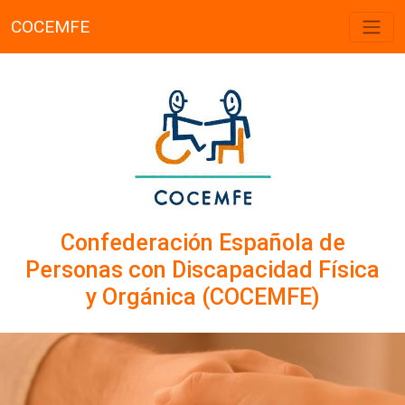
COCEMFE
Confederación Española de
Personas con Discapacidad Física
y Orgánica (COCEMFE)