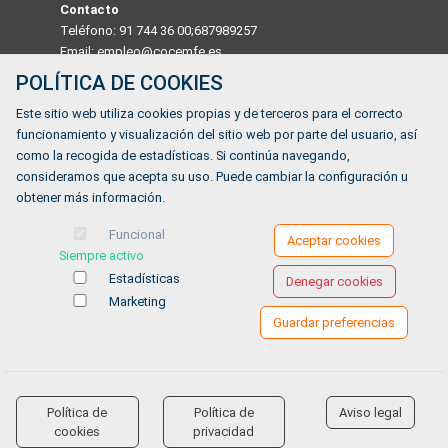
Contacto
Teléfono: 91 744 36 00;687989257
Email: empleo@cocemfe.es
POLÍTICA DE COOKIES
Dirección
Este sitio web utiliza cookies propias y de terceros para el correcto
Calle Luis Cabrera 63 Madrid 28002, MADRID, ESPAÑA
funcionamiento y visualización del sitio web por parte del usuario, así
Horario
como la recogida de estadísticas. Si continúa navegando,
De lunes a viernes de 9:00 a 14:00
consideramos que acepta su uso. Puede cambiar la configuración u
obtener más información.
¿Tienes alguna duda?
Funcional
Aceptar cookies
Siempre activo
FORMULARIO DE CONTACTO
Estadísticas
Denegar cookies
Marketing
Guardar preferencias
Ofertas de empleo
Formación
Aviso legal
-
Política de privacidad
-
Política de Cookies
-
Accesibilidad
Política de
Política de
Aviso legal
accessibility
cookies
privacidad