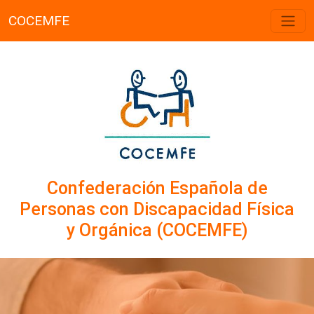
COCEMFE
Confederación Española de
Personas con Discapacidad Física
y Orgánica (COCEMFE)