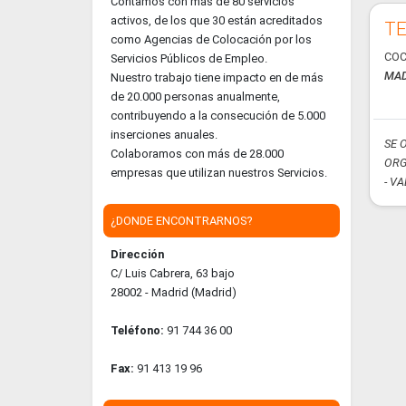
Contamos con más de 80 servicios
activos, de los que 30 están acreditados
TE
como Agencias de Colocación por los
COC
Servicios Públicos de Empleo.
MAD
Nuestro trabajo tiene impacto en de más
de 20.000 personas anualmente,
contribuyendo a la consecución de 5.000
inserciones anuales.
SE 
Colaboramos con más de 28.000
ORG
empresas que utilizan nuestros Servicios.
- V
¿DONDE ENCONTRARNOS?
Dirección
C/ Luis Cabrera, 63 bajo
28002 - Madrid (Madrid)
Teléfono:
91 744 36 00
Fax:
91 413 19 96