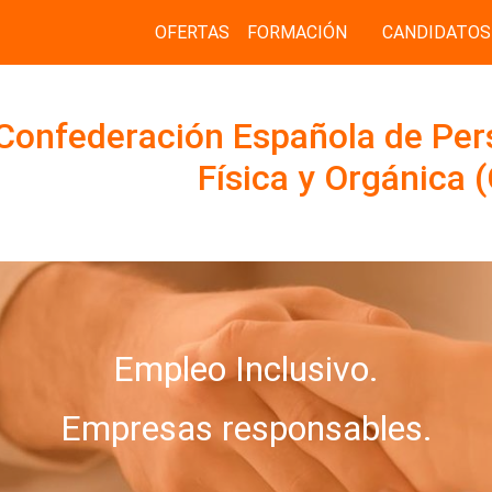
OFERTAS
FORMACIÓN
CANDIDATOS
Confederación Española de Per
Física y Orgánica
Empleo Inclusivo.
Empresas responsables.