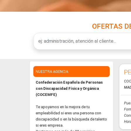
OFERTAS D
PE
NUESTRA AGENCIA
COC
Confederación Española de Personas
MAD
con Discapacidad Física y Orgánica
(COCEMFE)
Pues
Te apoyamos en la mejora de tu
For
empleabilidad si eres una persona con
Con
discapacidad o en la búsqueda de talento
Hora
si eres empresa.