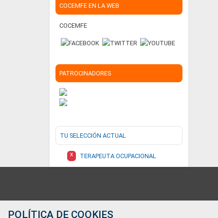
COCEMFE EN LA WEB
COCEMFE
PATROCINADORES
TU SELECCIÓN ACTUAL
X
TERAPEUTA OCUPACIONAL
Contacto
POLÍTICA DE COOKIES
Teléfono: 91 744 36 00;687989257